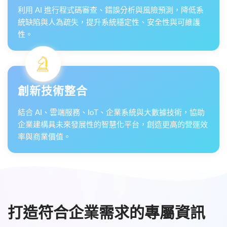
利用 AI 進行程式碼審查、錯誤分析與風險預測，降低系
統缺陷與人為疏失，提升系統穩定性、安全性與可維護
性。
創新技術整合
結合 AI、雲端服務、IoT、企業系統與大數據技術，協助
企業建構具未來發展性的智慧化平台，創造更高的營運效
率與商業價值。
打造符合企業需求的專屬資訊