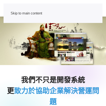
Skip to main content
我們不只是開發系統
更
致力於協助企業解決營運問
題