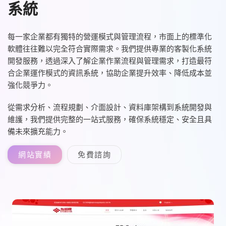
系統
每一家企業都有獨特的營運模式與管理流程，市面上的標準化
軟體往往難以完全符合實際需求。我們提供專業的客製化系統
開發服務，透過深入了解企業作業流程與管理需求，打造最符
合企業運作模式的資訊系統，協助企業提升效率、降低成本並
強化競爭力。
從需求分析、流程規劃、介面設計、資料庫架構到系統開發與
維護，我們提供完整的一站式服務，確保系統穩定、安全且具
備未來擴充能力。
網站實績
免費諮詢