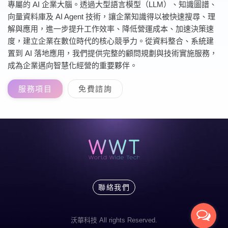
專屬的 AI 企業大腦。透過大型語言模型（LLM）、知識圖譜、
向量資料庫及 AI Agent 技術，讓企業知識得以被快速搜尋、理
解與應用，進一步提升工作效率、降低營運成本、加速決策速
度，建立企業在數位時代的核心競爭力。從資料整合、系統建
置到 AI 落地應用，我們提供完整的顧問規劃與技術實施服務，
成為企業邁向智慧化經營的重要夥伴。
服務項目
免費諮詢
聯絡我們
沃華科技 All rights Reserved.